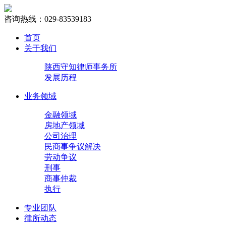
咨询热线：029-83539183
首页
关于我们
陕西守知律师事务所
发展历程
业务领域
金融领域
房地产领域
公司治理
民商事争议解决
劳动争议
刑事
商事仲裁
执行
专业团队
律所动态