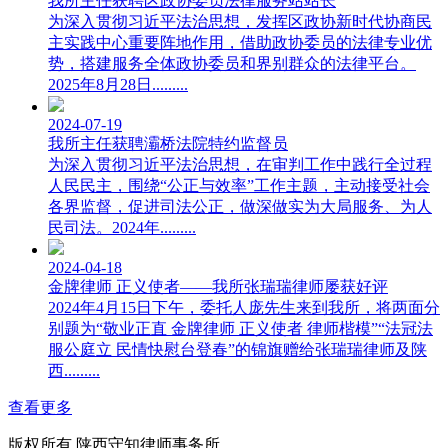
我所主任获聘区政协委员法律服务站站长
为深入贯彻习近平法治思想，发挥区政协新时代协商民
主实践中心重要阵地作用，借助政协委员的法律专业优
势，搭建服务全体政协委员和界别群众的法律平台。
2025年8月28日.........
2024-07-19
我所主任获聘灞桥法院特约监督员
为深入贯彻习近平法治思想，在审判工作中践行全过程
人民民主，围绕“公正与效率”工作主题，主动接受社会
各界监督，促进司法公正，做深做实为大局服务、为人
民司法。2024年.........
2024-04-18
金牌律师 正义使者——我所张瑞瑞律师屡获好评
2024年4月15日下午，委托人庞先生来到我所，将两面分
别题为“敬业正直 金牌律师 正义使者 律师楷模”“法冠法
服公庭立 民情快慰台登春”的锦旗赠给张瑞瑞律师及陕
西.........
查看更多
版权所有 陕西守知律师事务所